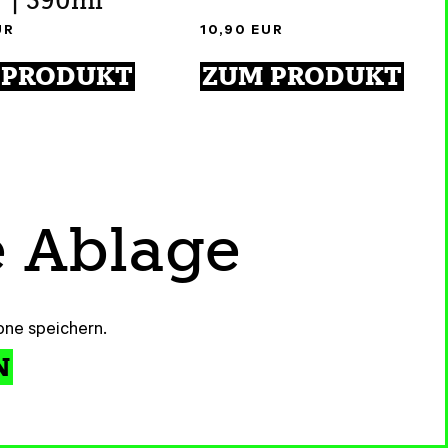
" | 390ml
UR
10,90
EUR
 PRODUKT
ZUM PRODUKT
e Ablage
ne speichern.
N