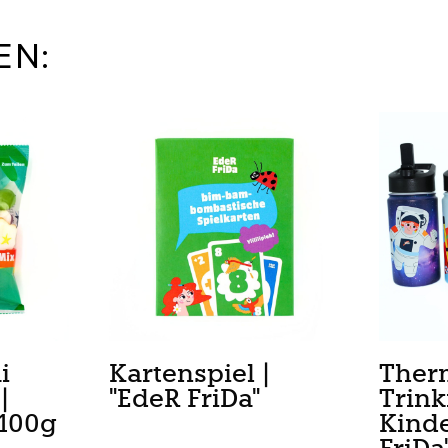
EN:
i
Kartenspiel |
Ther
|
"EdeR FriDa"
Trink
 100g
Kinde