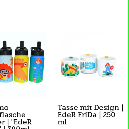
mo-
Tasse mit Design |
flasche
EdeR FriDa | 250
r | "EdeR
ml